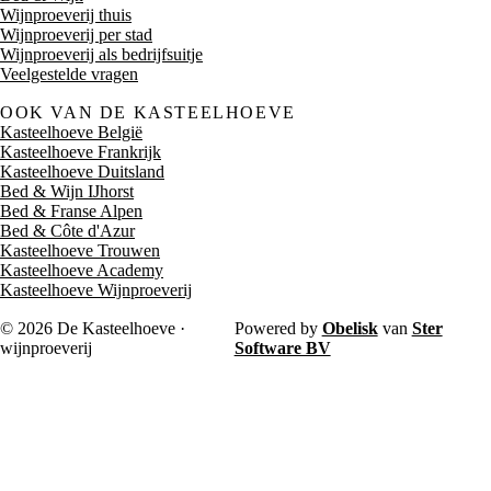
Wijnproeverij thuis
Wijnproeverij per stad
Wijnproeverij als bedrijfsuitje
Veelgestelde vragen
OOK VAN DE KASTEELHOEVE
Kasteelhoeve België
Kasteelhoeve Frankrijk
Kasteelhoeve Duitsland
Bed & Wijn IJhorst
Bed & Franse Alpen
Bed & Côte d'Azur
Kasteelhoeve Trouwen
Kasteelhoeve Academy
Kasteelhoeve Wijnproeverij
© 2026 De Kasteelhoeve ·
Powered by
Obelisk
van
Ster
wijnproeverij
Software BV