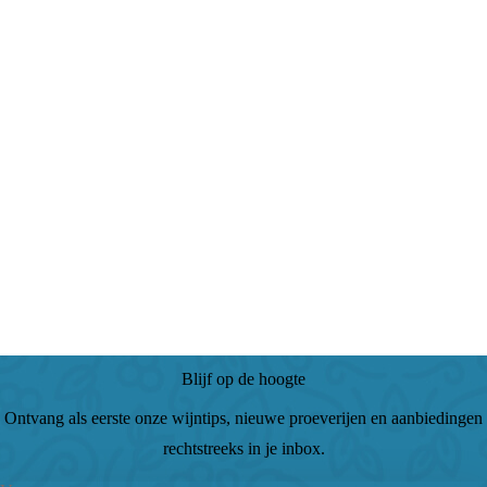
Blijf op de hoogte
Ontvang als eerste onze wijntips, nieuwe proeverijen en aanbiedingen
rechtstreeks in je inbox.