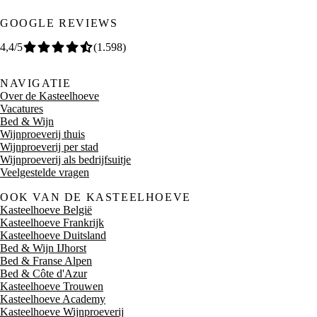
GOOGLE REVIEWS
4,4
/5
(
1.598
)
NAVIGATIE
Over de Kasteelhoeve
Vacatures
Bed & Wijn
Wijnproeverij thuis
Wijnproeverij per stad
Wijnproeverij als bedrijfsuitje
Veelgestelde vragen
OOK VAN DE KASTEELHOEVE
Kasteelhoeve België
Kasteelhoeve Frankrijk
Kasteelhoeve Duitsland
Bed & Wijn IJhorst
Bed & Franse Alpen
Bed & Côte d'Azur
Kasteelhoeve Trouwen
Kasteelhoeve Academy
Kasteelhoeve Wijnproeverij