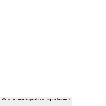
Kasteelhoeve Academy
wijnproeverij bij u thuis
kasteelhoeve.nl
Wat is de ideale temperatuur om wijn te bewaren?