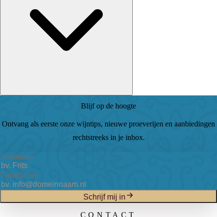
Blijf op de hoogte
Ontvang als eerste onze wijntips, nieuwe proeverijen en aanbiedingen
rechtstreeks in je inbox.
Voornaam
E-mailadres
Schrijf mij in
CONTACT