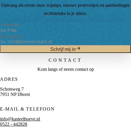
Ontvang als eerste onze wijntips, nieuwe proeverijen en aanbiedingen
rechtstreeks in je inbox.
Voornaam
E-mailadres
Schrijf mij in
CONTACT
Kom langs of neem contact op
ADRES
Schotsweg 7
7951 NP IJhorst
E-MAIL & TELEFOON
info@kasteelhoeve.nl
0522 - 442828