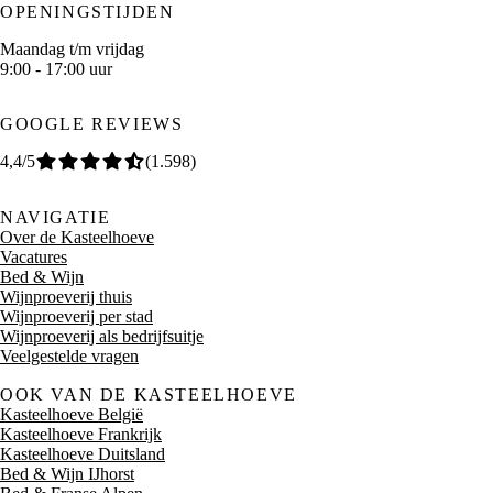
OPENINGSTIJDEN
Maandag t/m vrijdag
9:00 - 17:00 uur
GOOGLE REVIEWS
4,4
/5
(
1.598
)
NAVIGATIE
Over de Kasteelhoeve
Vacatures
Bed & Wijn
Wijnproeverij thuis
Wijnproeverij per stad
Wijnproeverij als bedrijfsuitje
Veelgestelde vragen
OOK VAN DE KASTEELHOEVE
Kasteelhoeve België
Kasteelhoeve Frankrijk
Kasteelhoeve Duitsland
Bed & Wijn IJhorst