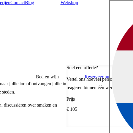
erijen
Contact
Blog
Webshop
Snel een offerte?
Bed en wijn
Reserveer nu
Vertel ons hoeveel personen, de gew
r jullie toe of ontvangen jullie in
reageren binnen één werkdag.
e steden.
Prijs
n, discussiëren over smaken en
€ 105