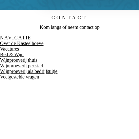
CONTACT
Kom langs of neem contact op
NAVIGATIE
Over de Kasteelhoeve
Vacatures
Bed & Wijn
Wijnproeverij thuis
Wijnproeverij per stad
Wijnproeverij als bedrijfsuitje
Veelgestelde vragen