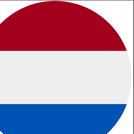
enste datum en of jullie naar ons komen of wij naar jullie. We
Plan jouw bedrijfsuitje
0522 - 442828