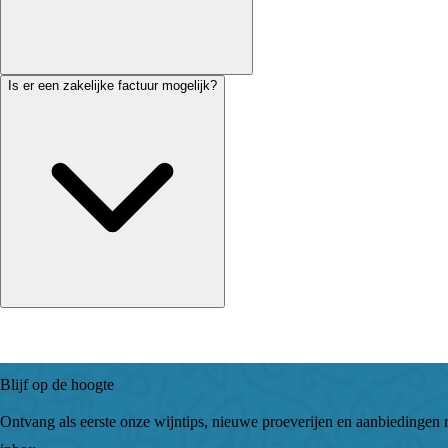
Is er een zakelijke factuur mogelijk?
Blijf op de hoogte
Ontvang als eerste onze wijntips, nieuwe proeverijen en aanbiedingen r