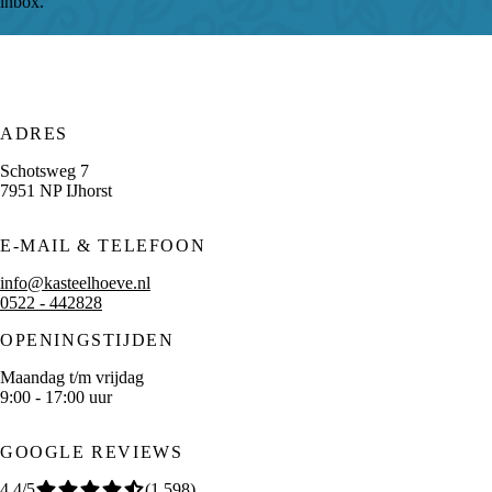
inbox.
ADRES
Schotsweg 7
7951 NP IJhorst
E-MAIL & TELEFOON
info@kasteelhoeve.nl
0522 - 442828
OPENINGSTIJDEN
Maandag t/m vrijdag
9:00 - 17:00 uur
GOOGLE REVIEWS
4,4
/5
(
1.598
)