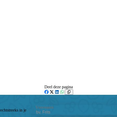
Deel deze pagina
Facebook
X
LinkedIn
WhatsApp
Voornaam
echtstreeks in je