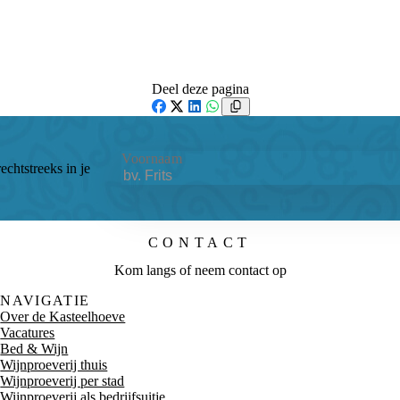
Deel deze pagina
Facebook
X
LinkedIn
WhatsApp
Voornaam
echtstreeks in je
CONTACT
Kom langs of neem contact op
NAVIGATIE
Over de Kasteelhoeve
Vacatures
Bed & Wijn
Wijnproeverij thuis
Wijnproeverij per stad
Wijnproeverij als bedrijfsuitje