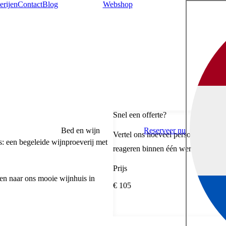
erijen
Contact
Blog
Webshop
Snel een offerte?
Bed en wijn
Reserveer nu
Vertel ons hoeveel personen, de gew
: een begeleide wijnproeverij met
reageren binnen één werkdag.
Prijs
jden naar ons mooie wijnhuis in
€ 105