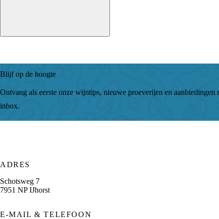
Blijf op de hoogte
Ontvang als eerste onze wijntips, nieuwe proeverijen en aanbiedingen r
inbox.
ADRES
Schotsweg 7
7951 NP IJhorst
E-MAIL & TELEFOON