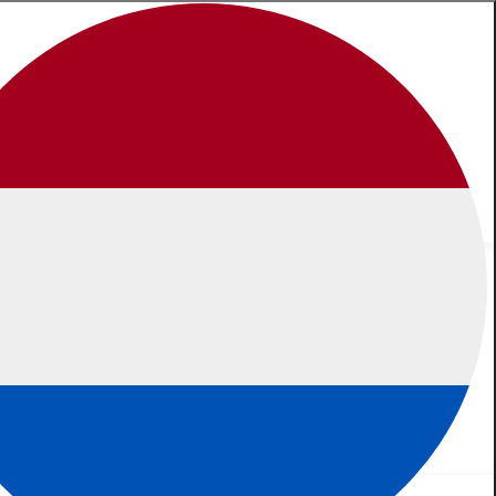
enste datum en of jullie naar ons komen of wij naar jullie. We
Plan jouw bedrijfsuitje
0522 - 442828