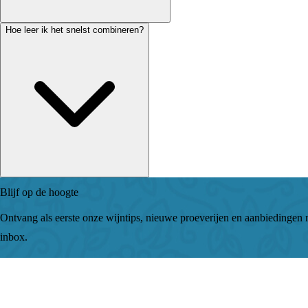
Hoe leer ik het snelst combineren?
Blijf op de hoogte
Ontvang als eerste onze wijntips, nieuwe proeverijen en aanbiedingen r
inbox.