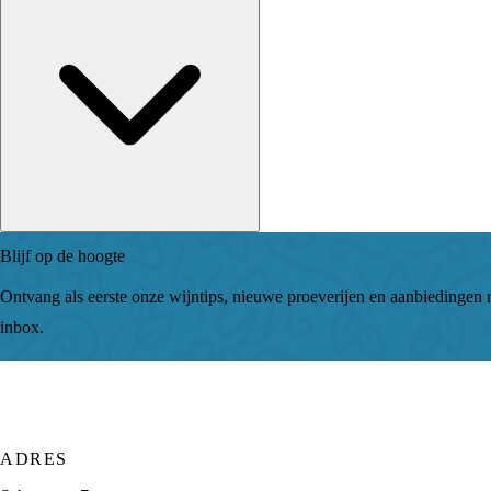
Blijf op de hoogte
Ontvang als eerste onze wijntips, nieuwe proeverijen en aanbiedingen r
inbox.
ADRES