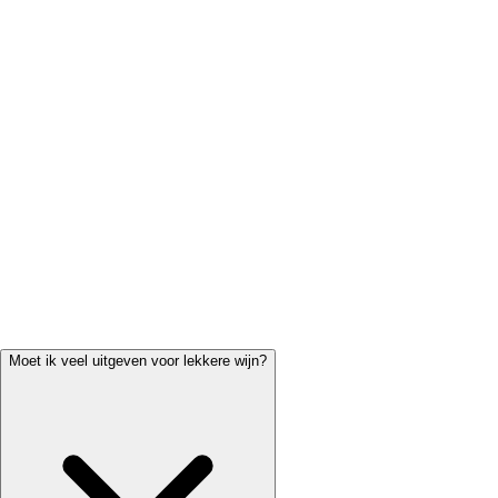
Twijfelt u? Kies veelzijdig.
Een soepele rode wijn of een droge witte pa
Vraag om advies.
Een goede wijnverkoper of adviseur helpt u in een p
Reserveer een proeverij
Moet ik veel uitgeven voor lekkere wijn?