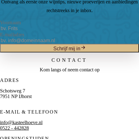
Ontvang als eerste onze wijntips, nieuwe proeverijen en aanbiedingen
rechtstreeks in je inbox.
Voornaam
E-mailadres
Schrijf mij in
CONTACT
Kom langs of neem contact op
ADRES
Schotsweg 7
7951 NP IJhorst
E-MAIL & TELEFOON
info@kasteelhoeve.nl
0522 - 442828
OPENINGSTIJDEN