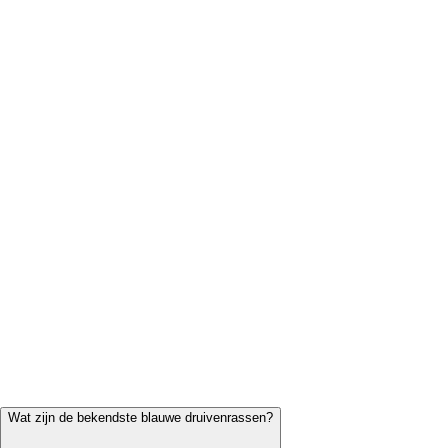
SVH Wijnverkenner
Boek
een proeverij
kasteelhoeve.nl
Wat zijn de bekendste blauwe druivenrassen?