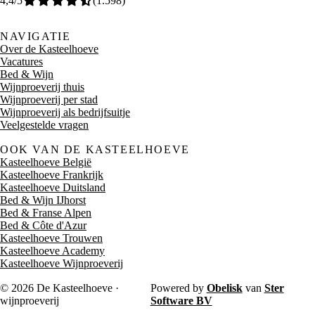
4,4
/5
(
1.598
)
NAVIGATIE
Over de Kasteelhoeve
Vacatures
Bed & Wijn
Wijnproeverij thuis
Wijnproeverij per stad
Wijnproeverij als bedrijfsuitje
Veelgestelde vragen
OOK VAN DE KASTEELHOEVE
Kasteelhoeve België
Kasteelhoeve Frankrijk
Kasteelhoeve Duitsland
Bed & Wijn IJhorst
Bed & Franse Alpen
Bed & Côte d'Azur
Kasteelhoeve Trouwen
Kasteelhoeve Academy
Kasteelhoeve Wijnproeverij
© 2026 De Kasteelhoeve ·
Powered by
Obelisk
van
Ster
wijnproeverij
Software BV