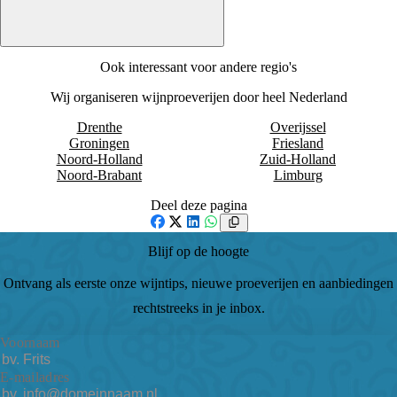
Ook interessant voor andere regio's
Wij organiseren wijnproeverijen door heel Nederland
Drenthe
Overijssel
Groningen
Friesland
Noord-Holland
Zuid-Holland
Noord-Brabant
Limburg
Deel deze pagina
Facebook
X
LinkedIn
WhatsApp
Blijf op de hoogte
Ontvang als eerste onze wijntips, nieuwe proeverijen en aanbiedingen
rechtstreeks in je inbox.
Voornaam
E-mailadres